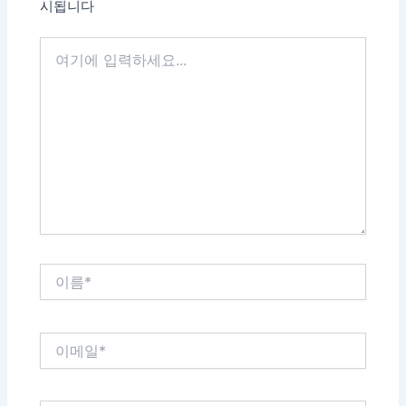
시됩니다
여
기
에
입
력
하
세
요...
이
름
*
이
메
일
*