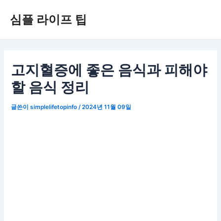
콘
심플 라이프 팁
텐
츠
로
건
너
고지혈증에 좋은 음식과 피해야
뛰
할 음식 정리
기
글쓴이
simplelifetopinfo
/
2024년 11월 09일