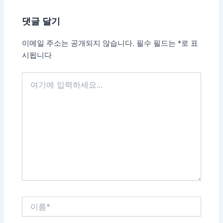
탐
댓글 달기
색
이메일 주소는 공개되지 않습니다.
필수 필드는
*
로 표
시됩니다
여
기
에
입
력
하
세
요...
이
름
*