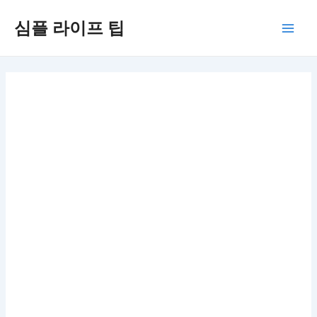
콘
심플 라이프 팁
텐
Main
츠
로
Men
건
너
뛰
기