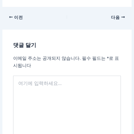
포
이전
다음
스
트
탐
댓글 달기
색
이메일 주소는 공개되지 않습니다.
필수 필드는
*
로 표
시됩니다
여
기
에
입
력
하
세
요...