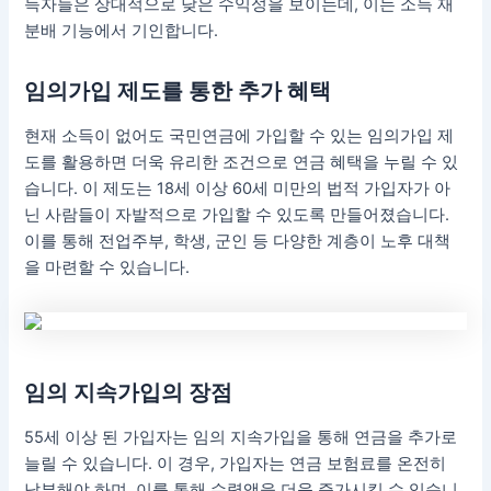
득자들은 상대적으로 낮은 수익성을 보이는데, 이는 소득 재
분배 기능에서 기인합니다.
임의가입 제도를 통한 추가 혜택
현재 소득이 없어도 국민연금에 가입할 수 있는 임의가입 제
도를 활용하면 더욱 유리한 조건으로 연금 혜택을 누릴 수 있
습니다. 이 제도는 18세 이상 60세 미만의 법적 가입자가 아
닌 사람들이 자발적으로 가입할 수 있도록 만들어졌습니다.
이를 통해 전업주부, 학생, 군인 등 다양한 계층이 노후 대책
을 마련할 수 있습니다.
임의 지속가입의 장점
55세 이상 된 가입자는 임의 지속가입을 통해 연금을 추가로
늘릴 수 있습니다. 이 경우, 가입자는 연금 보험료를 온전히
납부해야 하며, 이를 통해 수령액을 더욱 증가시킬 수 있습니