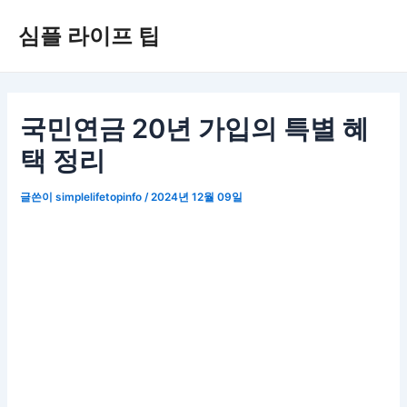
콘
심플 라이프 팁
텐
츠
로
건
너
국민연금 20년 가입의 특별 혜
뛰
택 정리
기
글쓴이
simplelifetopinfo
/
2024년 12월 09일