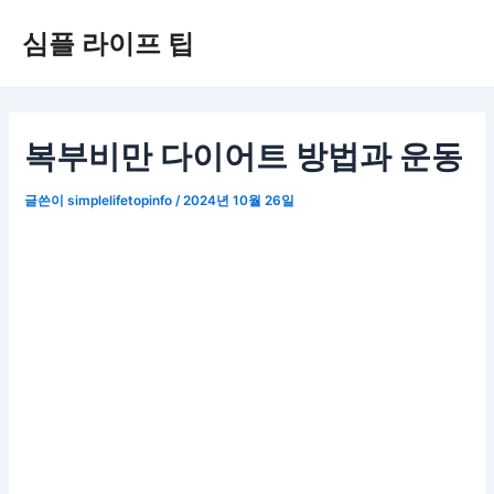
콘
심플 라이프 팁
텐
츠
로
건
너
복부비만 다이어트 방법과 운동
뛰
기
글쓴이
simplelifetopinfo
/
2024년 10월 26일