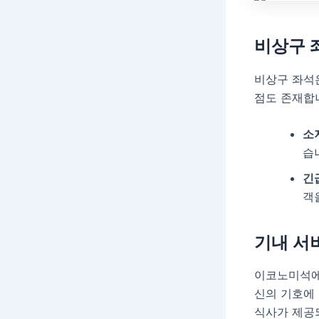
비상구 
비상구 좌석은
점도 존재합
소
습
긴
객
기내 서
이코노미석에
신의 기호에
식사가 제공