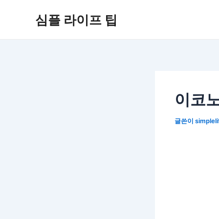
콘
심플 라이프 팁
텐
츠
로
건
너
뛰
기
이코노
글쓴이
simplel