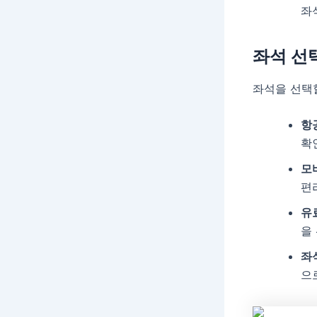
좌
좌석 선
좌석을 선택할
항
확
모
편
유
을
좌
으