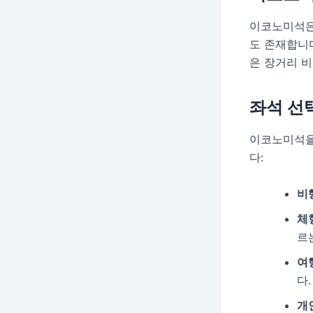
이코노미석은
도 존재합니다
은 장거리 비
좌석 선
이코노미석을
다:
비
체
르
여
다.
개