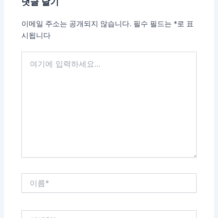
댓글 달기
색
이메일 주소는 공개되지 않습니다.
필수 필드는
*
로 표
시됩니다
여
기
에
입
력
하
세
요...
이
름
*
이