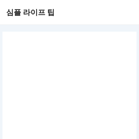
콘
심플 라이프 팁
텐
츠
로
건
너
뛰
기