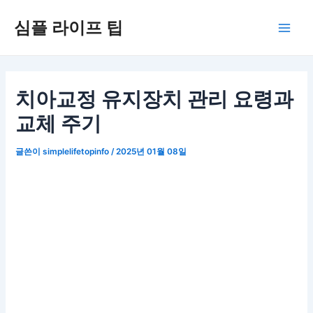
콘
심플 라이프 팁
텐
Main
츠
로
Men
건
너
치아교정 유지장치 관리 요령과
뛰
교체 주기
기
글쓴이
simplelifetopinfo
/
2025년 01월 08일