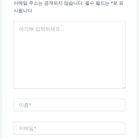
이메일 주소는 공개되지 않습니다.
필수 필드는
*
로 표
시됩니다
여
기
에
입
력
하
세
요...
이
름
*
이
메
일