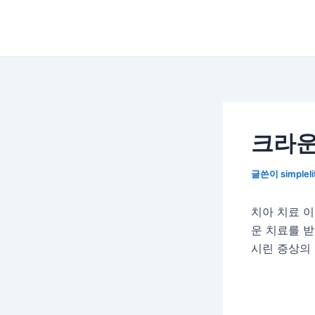
콘
텐
츠
로
건
너
뛰
기
크라운
글쓴이
simplel
치아 치료 
운 치료를 받
시린 증상의