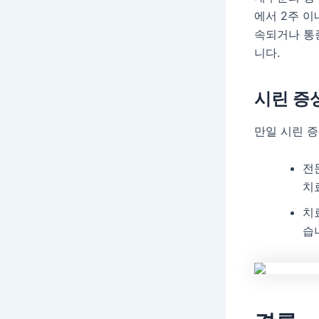
에서 2주 이
속되거나 통
니다.
시린 증
만일 시린 증
전
치
치
습