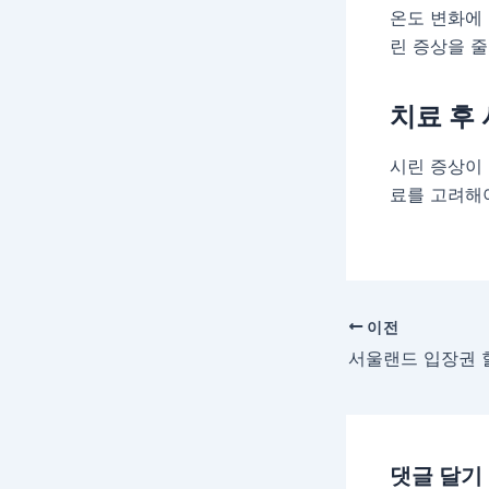
온도 변화에
린 증상을 줄
치료 후
시린 증상이 
료를 고려해
포
이전
스
서울랜드 입장권 
트
탐
색
댓글 달기