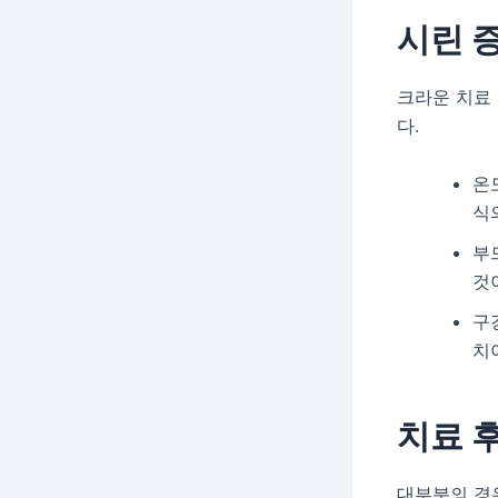
시린 
크라운 치료 
다.
온
식
부
것
구
치
치료 
대부분의 경우